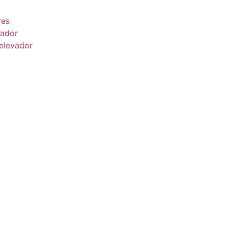
res
vador
elevador