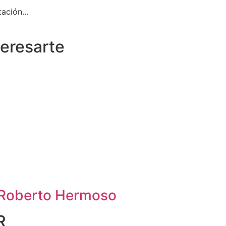
tación…
teresarte
 Roberto Hermoso
R