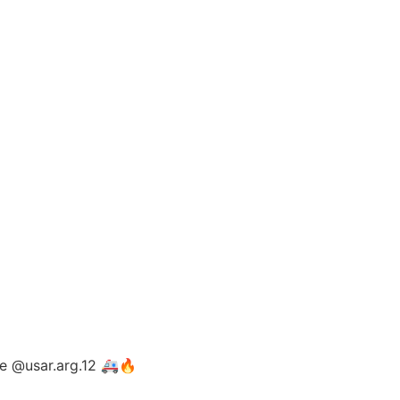
e @‌usar.arg.12 🚑🔥